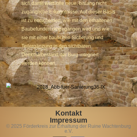
sich damit wertvolle neue, bislang nicht
zugängliche Erkenntnisse. Auf dieser Basis
ist zu entscheiden, wie mit den erhaltenen
Baubefunden umgegangen wird und wie
sie mit einer baulichen Sicherung und
Teilergänzung in den sichtbaren
Denkmalbestand der Burg integriert
werden können.
Kontakt
Impressum
© 2025 Förderkreis zur Erhaltung der Ruine Wachtenburg
e.V.