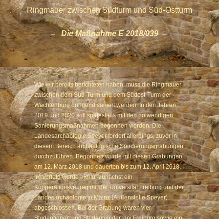
Ringmauer zwischen Südturm und Süd-Ostturm
– Die Maßnahme E 2018/039 –
Wie wir bereits berichteten haben, muss die Ringmauer
zwischen dem Süd-Turm und dem Südost-Turm der
Wachtenburg dringend saniert werden. In den Jahren
2019 und 2020 soll spätestens mit den notwendigen
Sanierungsmaßnahmen begonnen werden. Die
Landesarchäologie Speyer fordert allerdings, zuvor in
diesem Bereich archäologische Sondierungsgrabungen
durchzuführen. Begonnen wurde mit diesen Grabungen
am 12. März 2018 und dauerten bis zum 12. April 2018.
Im Vorfeld wurde hierfür zunächst ein
Kooperationsvertrag mit der Universität Freiburg und der
Landesarchäologie in Mainz (Außenstelle Speyer)
abgeschlossen. Bei der Grabung waren vier
Studentinnen und Studenten der Uni Freiburg sowie ein