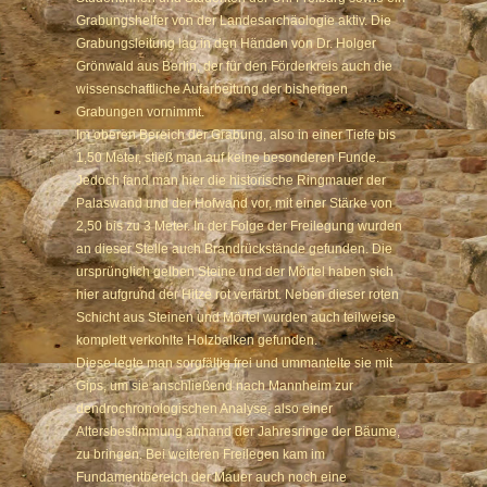
Grabungshelfer von der Landesarchäologie aktiv. Die
Grabungsleitung lag in den Händen von Dr. Holger
Grönwald aus Berlin, der für den Förderkreis auch die
wissenschaftliche Aufarbeitung der bisherigen
Grabungen vornimmt.
Im oberen Bereich der Grabung, also in einer Tiefe bis
1,50 Meter, stieß man auf keine besonderen Funde.
Jedoch fand man hier die historische Ringmauer der
Palaswand und der Hofwand vor, mit einer Stärke von
2,50 bis zu 3 Meter. In der Folge der Freilegung wurden
an dieser Stelle auch Brandrückstände gefunden. Die
ursprünglich gelben Steine und der Mörtel haben sich
hier aufgrund der Hitze rot verfärbt. Neben dieser roten
Schicht aus Steinen und Mörtel wurden auch teilweise
komplett verkohlte Holzbalken gefunden.
Diese legte man sorgfältig frei und ummantelte sie mit
Gips, um sie anschließend nach Mannheim zur
dendrochronologischen Analyse, also einer
Altersbestimmung anhand der Jahresringe der Bäume,
zu bringen. Bei weiteren Freilegen kam im
Fundamentbereich der Mauer auch noch eine