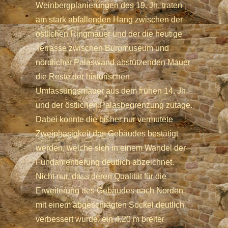
Weinbergplanierungen des 19. Jh. traten
am stark abfallenden Hang zwischen der
östlichen Ringmauer und der die heutige
Terrasse zwischen Burgmuseum und
nördlicher Palaswand abstützenden Mauer
die Reste der historischen
Umfassungsmauer aus dem frühen 14. Jh.
und der östlichen Palasbegrenzung zutage.
Dabei konnte die bisher nur vermutete
Zweiphasigkeit des Gebäudes bestätigt
werden, welche sich in einem Wandel der
Fundamentierung deutlich abzeichnet.
Nicht nur, dass deren Qualität für die
Erweiterung des Gebäudes nach Norden
mit einem abgeschrägten Sockel deutlich
verbessert wurde, ein 4,20 m breiter