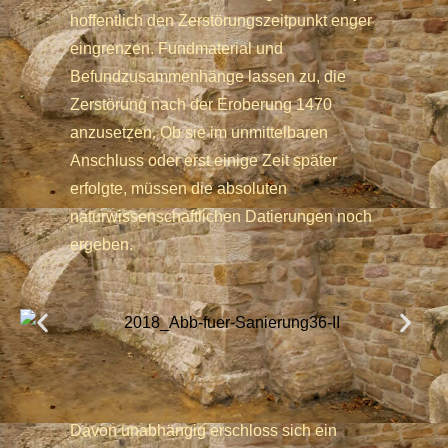
hoffentlich den Zerstörungszeitpunkt enger
eingrenzen. Fundmaterial und
Befundzusammenhänge lassen zu, die
Zerstörung nach der Eroberung 1470
anzusetzen. Ob sie im unmittelbaren
Anschluss oder erst einige Zeit später
erfolgte, müssen die absoluten
naturwissenschaftlichen Datierungen noch
ergeben.
Davon unabhängig erschloss sich ein