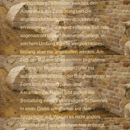
einzigartiges Zeitfenster, welches den
Augenblick der Zerstörung und die
angewandte Methode eindrucksvoll zu
erkennen gab. Zwar sind einzelne Befunde
sogenannter Unterminierungen belegt, in
solchem Umfang konnte Vergleichbares
bislang aber nie angetroffen werden. Am
Fuß der Mauern überraschten begrabene
historische Begehungshorizonte mit
aufliegenden Abfällen der Burgbewohner in
Form knöcherner Speise- und
Keramikreste. Rätsel gibt zudem die
Bestattung eines vollständigen Schweines
in einer Grube unmittelbar vor dem
Stützpfeiler auf. Warum es nicht anders
verwertet und ausgerechnet hier entsorgt