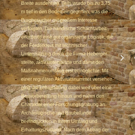
Breite ausdehnen. Teils wurde bis zu 3,75
m tief in den Boden eingegriffen, was die
Burgbesucher mit großem Interesse
verfolgten. Die händische Schachtarbeit
erforderte eine gut organisierte Logistik, die
der Förderkreis mit technischer
Unterstützung durch die Firma Heberger
stellte, aktiv unterstützte und damit den
Maßnahmenumfang erst ermöglichte. Mit
einer regulären Aktivitätsnummer versehen
ging die Lehrgrabung dabei weit über eine
Bauvorbereitung hinaus und nahm den
Charakter einer Forschungsgrabung an.
Archäologische und Baubefunde
beeindruckten in ihrem Umfang und
Erhaltungszustand: Nach dem Abtrag der