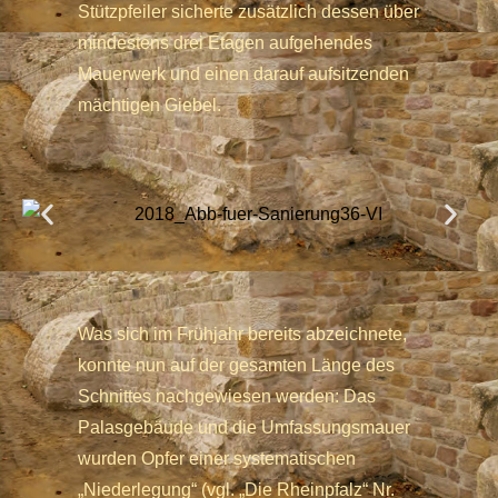
Stützpfeiler sicherte zusätzlich dessen über
mindestens drei Etagen aufgehendes
Mauerwerk und einen darauf aufsitzenden
mächtigen Giebel.
Was sich im Frühjahr bereits abzeichnete,
konnte nun auf der gesamten Länge des
Schnittes nachgewiesen werden: Das
Palasgebäude und die Umfassungsmauer
wurden Opfer einer systematischen
„Niederlegung“ (vgl. „Die Rheinpfalz“ Nr.