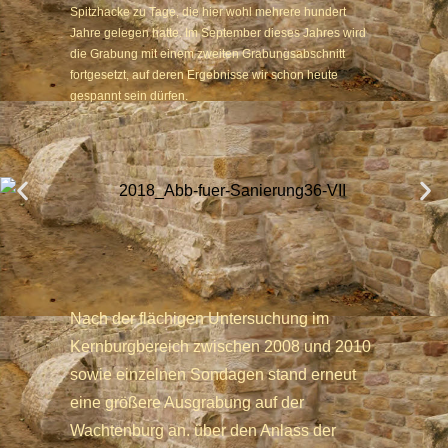
Spitzhacke zu Tage, die hier wohl mehrere hundert
Jahre gelegen hatte. Im September dieses Jahres wird
die Grabung mit einem zweiten Grabungsabschnitt
fortgesetzt, auf deren Ergebnisse wir schon heute
gespannt sein dürfen.
Nach der flächigen Untersuchung im
Kernburgbereich zwischen 2008 und 2010
sowie einzelnen Sondagen stand erneut
eine größere Ausgrabung auf der
Wachtenburg an. über den Anlass der