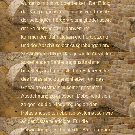
wurde, ist noch zu überdenken. Der Erfolg
der Kampagne ist dem intensiven Einsatz
der beteiligten Förderkreismitglieder sowie
der Studierenden zu danken. Im
kommenden Jahr stehen die Fortsetzung
und der Abschluss der Ausgrabungen an.
Sie sollen nicht nur das gesamte Areal der
anstehenden Sanierungsmaßnahme
betreffen, auch die östlichen Eckbereiche
des Palas sind zu erschließen, um das
Gebäude erstmals in seiner gesamten
Ausdehnung zu erfassen. Dabei wird sich
zeigen, ob die Niederlegung an den
Palaslängsseiten ebenso systematisch wie
an der Ostseite erfolgte. Für die
Entwicklungsgeschichte der Burg ergeben