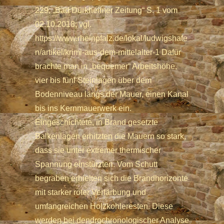
229, „Bad Dürkheimer Zeitung“ S. 1 vom
02.10.2018; vgl.
https://www.rheinpfalz.de/lokal/ludwigshafe
n/artikel/krimi-aus-dem-mittelalter-1 Dafür
brachte man in „bequemer“ Arbeitshöhe,
vier bis fünf Steinlagen über dem
Bodenniveau längs der Mauer, einen Kanal
bis ins Kernmauerwerk ein.
Eingeschichtete, in Brand gesetzte
Balkenlagen erhitzten die Mauern so stark,
dass sie unter extremer thermischer
Spannung einstürzten. Vom Schutt
begraben erhielten sich die Brandhorizonte
mit starker roter Verfärbung und
umfangreichen Holzkohleresten. Diese
werden bei dendrochronologischer Analyse