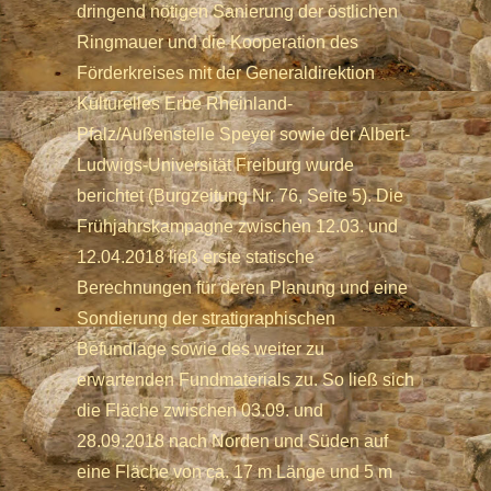
dringend nötigen Sanierung der östlichen
Ringmauer und die Kooperation des
Förderkreises mit der Generaldirektion
Kulturelles Erbe Rheinland-
Pfalz/Außenstelle Speyer sowie der Albert-
Ludwigs-Universität Freiburg wurde
berichtet (Burgzeitung Nr. 76, Seite 5). Die
Frühjahrskampagne zwischen 12.03. und
12.04.2018 ließ erste statische
Berechnungen für deren Planung und eine
Sondierung der stratigraphischen
Befundlage sowie des weiter zu
erwartenden Fundmaterials zu. So ließ sich
die Fläche zwischen 03.09. und
28.09.2018 nach Norden und Süden auf
eine Fläche von ca. 17 m Länge und 5 m