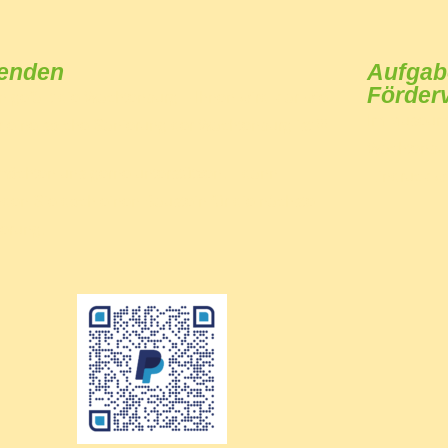
enden
Aufgab
Förder
n gefällt die Wachtenburg – Ihnen wird klar wie
Im Museum 
r eine solche Sanierung der Wachtenburg ist !!!
Wachtenburg
möchten uns gerne unterstützen… dann
Eindruck wi
den Sie doch einen Baustein für die nächste
erung.