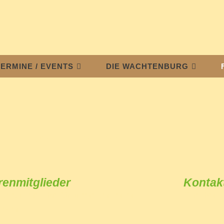
TERMINE / EVENTS
DIE WACHTENBURG
Der Förderkreis
renmitglieder
Kontak
 besondere Ehre für unsere verdienten
Sprechen S
lieder