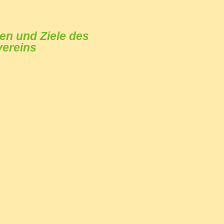
en und Ziele des
vereins
finden Sie das 1:87 Modell der
. Es vermittelt Ihnen gewiss einen
e hier das Leben stattgefunden hat.