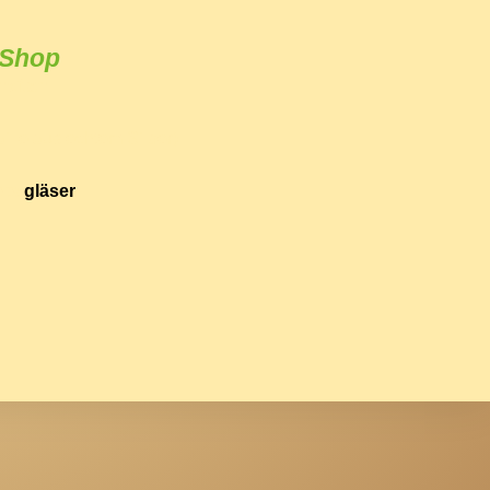
 Shop
haften
ille aus echtem Silber)
bbe
gläser