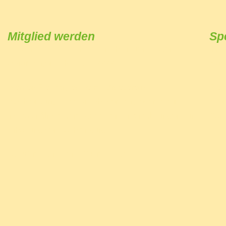
Mitglied werden
Sp
Tatsache ist, das sich viele nicht trauen…Aber
Ihne
warum eigentlich NICHT????
teue
Werden Sie Mitglied beim Fördeverein
Sie 
Wachtenburg !!! Die Anzahl der Mitglieder ist ein
spen
Indikator für die bereitgestellten Unterstützungen zur
Sani
Erhaltung der Wachtenburg.
Ab 2€ im Monat sind Sie mit dabei