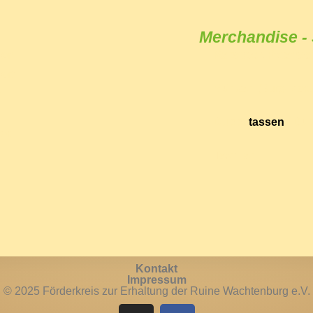
Merchandise -
den
Rebstock Patensc
ert
Münzen
(Burg-Meda
r
Dubbe
tassen
/
Du
er,
Textilien
Kontakt
Impressum
© 2025 Förderkreis zur Erhaltung der Ruine Wachtenburg e.V.