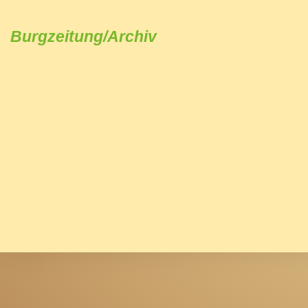
Burgzeitung/Archiv
Wenn Sie in unserem Archiv der Burgzeitungen wühlen, wer
Sie einen großen Überblick über alle Sanierungen dokumenti
bekommen. Im Detail und im Bild bekommen ALLE Mitgliede
jährlich zwei Burgzeitungen die aufklären über WAS / WO /
WANN passiert. Schauen Sie doch mal rein, oder noch bess
werden Sie Mitglied!!